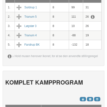
1.
Suldrup 1
8
99
31
2.
Tranum 5
8
111
26
3.
Løgstør 3
8
10
26
4.
Tranum 4
8
-88
19
5.
Farstrup BK
8
-132
18
= Hold musen henover ikonet, for at se den anvendte stillingsregel
KOMPLET KAMPPROGRAM