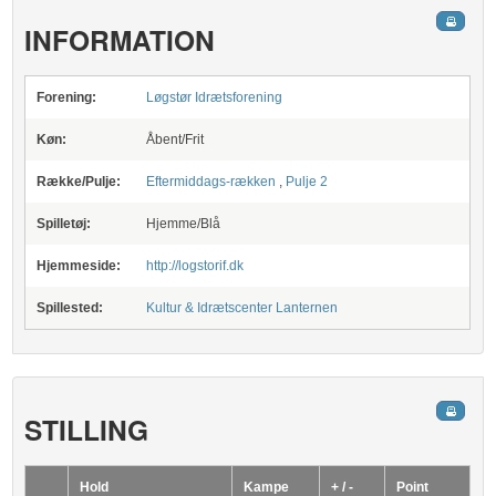
INFORMATION
Forening:
Løgstør Idrætsforening
Køn:
Åbent/Frit
Række/Pulje:
Eftermiddags-rækken
,
Pulje 2
Spilletøj:
Hjemme/Blå
Hjemmeside:
http://logstorif.dk
Spillested:
Kultur & Idrætscenter Lanternen
STILLING
Hold
Kampe
+ / -
Point