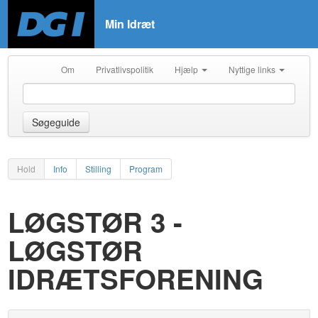
Min Idræt
Om
Privatlivspolitik
Hjælp
Nyttige links
Søgeguide
Hold
Info
Stilling
Program
LØGSTØR 3 -
LØGSTØR
IDRÆTSFORENING