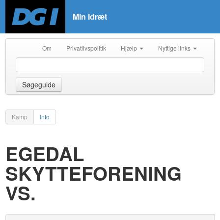
Min Idræt
Om
Privatlivspolitik
Hjælp
Nyttige links
Søgeguide
Kamp
Info
EGEDAL
SKYTTEFORENING
VS.