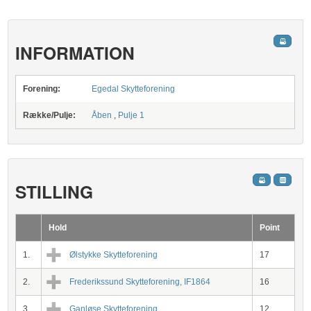
INFORMATION
Forening:
Egedal Skytteforening
Række/Pulje:
Åben
,
Pulje 1
STILLING
Hold
Point
1.
Ølstykke Skytteforening
17
2.
Frederikssund Skytteforening, IF1864
16
3.
Ganløse Skytteforening
12