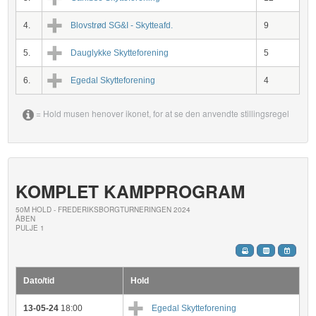
4.
Blovstrød SG&I - Skytteafd.
9
5.
Dauglykke Skytteforening
5
6.
Egedal Skytteforening
4
= Hold musen henover ikonet, for at se den anvendte stillingsregel
KOMPLET KAMPPROGRAM
50M HOLD - FREDERIKSBORGTURNERINGEN 2024
ÅBEN
PULJE 1
Dato/tid
Hold
13-05-24
18:00
Egedal Skytteforening