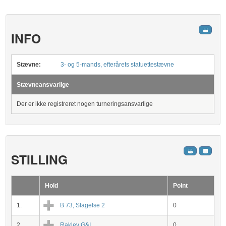
INFO
Stævne:
3- og 5-mands, efterårets statuettestævne
Stævneansvarlige
Der er ikke registreret nogen turneringsansvarlige
STILLING
Hold
Point
1.
B 73, Slagelse 2
0
2.
Raklev G&I
0