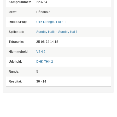
Kampnummer:
223254
Idræt:
Håndbold
Række/Pulje:
U15 Drenge
/
Pulje 1
Spillested:
Sundby Hallen
Sundby Hal 1
Tidspunkt:
25-08-24
14:15
Hjemmehold:
VSH 2
Udehold:
DHK-THK 2
Runde:
5
Resultat:
30 - 14