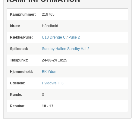
Kampnummer:
219765
Idræt:
Håndbold
Række/Pulje:
U13 Drenge C
/
Pulje 2
Spillested:
Sundby Hallen
Sundby Hal 2
Tidspunkt:
24-08-24
18:25
Hjemmehold:
BK Ydun
Udehold:
Hvidovre IF 3
Runde:
3
Resultat:
18 - 13