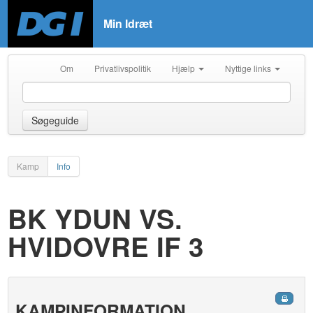
Min Idræt
Om
Privatlivspolitik
Hjælp
Nyttige links
Søgeguide
Kamp
Info
BK YDUN VS.
HVIDOVRE IF 3
KAMPINFORMATION