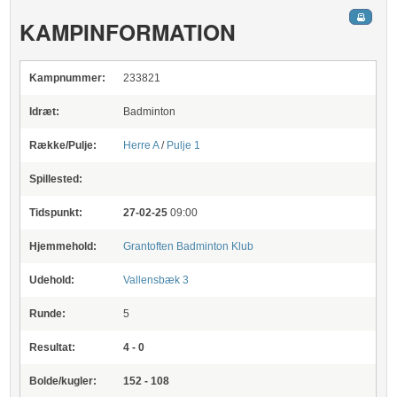
KAMPINFORMATION
Kampnummer:
233821
Idræt:
Badminton
Række/Pulje:
Herre A
/
Pulje 1
Spillested:
Tidspunkt:
27-02-25
09:00
Hjemmehold:
Grantoften Badminton Klub
Udehold:
Vallensbæk 3
Runde:
5
Resultat:
4 - 0
Bolde/kugler:
152 - 108