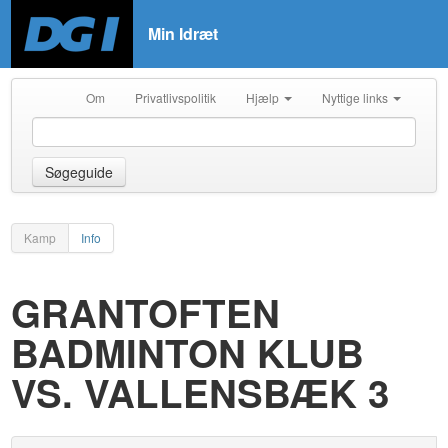
Min Idræt
Om
Privatlivspolitik
Hjælp
Nyttige links
Søgeguide
Kamp
Info
GRANTOFTEN
BADMINTON KLUB
VS. VALLENSBÆK 3