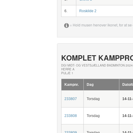
6.
Roskilde 2
= Hold musen henover ikonet, for at se 
KOMPLET KAMPPR
DGI MIDT- OG VESTSJÆLLAND BADMINTON 2024
HERRE A
PULJE 1
Kampnr.
Dag
Dato/t
233807
Torsdag
14-11
233808
Torsdag
14-11
233809
Torsdag
14-11