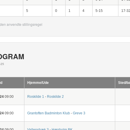
5
0
1
4
5-15
17-3
den anvendte stillingsregel
OGRAM
-25
id
Hjemme/Ude
Sted/b
-24
09:00
Roskilde 1
-
Roskilde 2
-24
09:00
Grantoften Badminton Klub
-
Greve 3
-24
09:00
Vallensbæk 3
-
Hørsholm BK