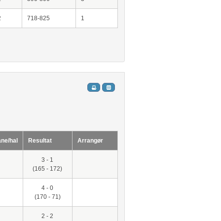
2
718-825
1
ane/hal
Resultat
Arrangør
3 - 1
(165 - 172)
4 - 0
(170 - 71)
2 - 2