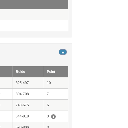
Bolde
Point
825-497
10
0
804-708
7
0
748-675
6
2
644-818
3
2
590-806
3