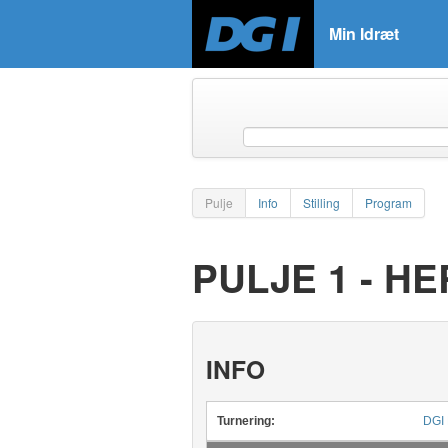
Min Idræt
Pulje
Info
Stilling
Program
PULJE 1 - H
INFO
Turnering:
DGI 