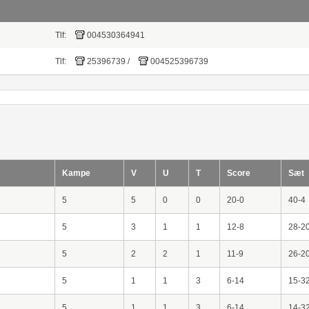
Tlf:
004530364941
Tlf:
25396739
/
004525396739
Kampe
V
U
T
Score
Sæt
5
5
0
0
20-0
40-4
5
3
1
1
12-8
28-2
5
2
2
1
11-9
26-2
5
1
1
3
6-14
15-3
5
1
1
3
6-14
14-3