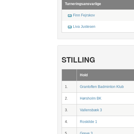
Turneringsansvarlige
Finn Fejrskov
Liva Justesen
STILLING
Hold
1.
Grantoften Badminton Klub
2.
Hørsholm BK
3.
Vallensbæk 3
4.
Roskilde 1
5.
Greve 3