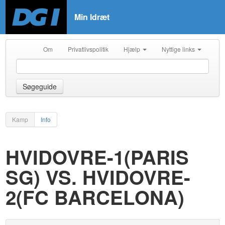
Min Idræt
Om
Privatlivspolitik
Hjælp
Nyttige links
Søgeguide
Kamp
Info
HVIDOVRE-1(PARIS
SG) VS. HVIDOVRE-
2(FC BARCELONA)