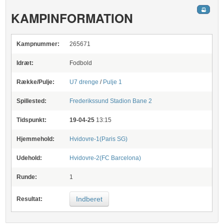
KAMPINFORMATION
Kampnummer:
265671
Idræt:
Fodbold
Række/Pulje:
U7 drenge
/
Pulje 1
Spillested:
Frederikssund Stadion
Bane 2
Tidspunkt:
19-04-25
13:15
Hjemmehold:
Hvidovre-1(Paris SG)
Udehold:
Hvidovre-2(FC Barcelona)
Runde:
1
Indberet
Resultat: