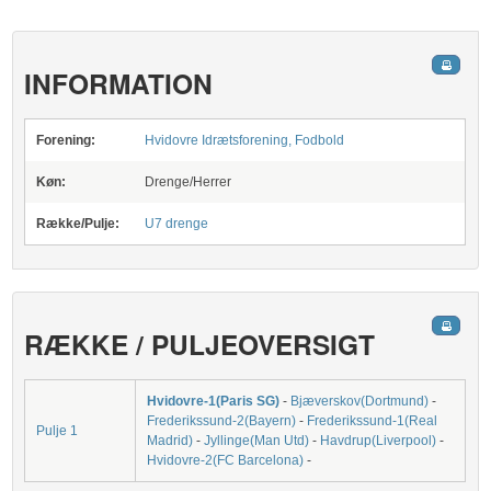
INFORMATION
Forening:
Hvidovre Idrætsforening, Fodbold
Køn:
Drenge/Herrer
Række/Pulje:
U7 drenge
RÆKKE / PULJEOVERSIGT
Hvidovre-1(Paris SG)
-
Bjæverskov(Dortmund)
-
Frederikssund-2(Bayern)
-
Frederikssund-1(Real
Pulje 1
Madrid)
-
Jyllinge(Man Utd)
-
Havdrup(Liverpool)
-
Hvidovre-2(FC Barcelona)
-