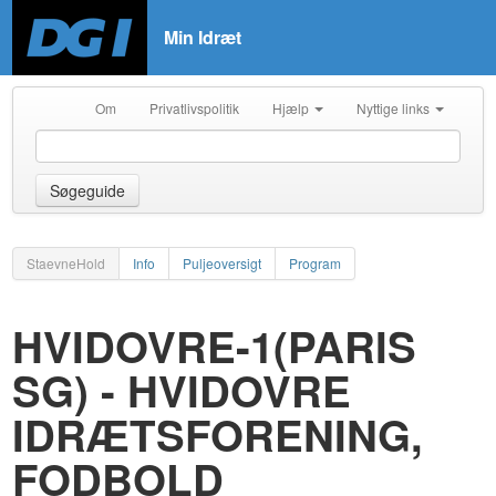
Min Idræt
Om
Privatlivspolitik
Hjælp
Nyttige links
Søgeguide
StaevneHold
Info
Puljeoversigt
Program
HVIDOVRE-1(PARIS
SG) - HVIDOVRE
IDRÆTSFORENING,
FODBOLD