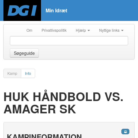
Min Idræt
Om
Privatlivspolitik
Hjælp
Nyttige links
Søgeguide
Kamp
Info
HUK HÅNDBOLD VS.
AMAGER SK
KAMPINFORMATION