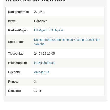
Kampnummer:
279843
Idræt:
Håndbold
Række/Pulje:
U9 Piger B
/
Slutspil A
Kastrupgårdsskolen skolehal
Kastrupgårdsskolen
Spillested:
skolehal
Tidspunkt:
24-08-25
16:05
Hjemmehold:
HUK Håndbold
Udehold:
Amager SK
Runde:
3
Resultat:
13 - 9