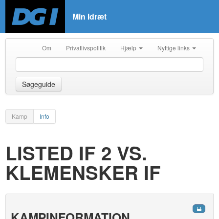
Min Idræt
Om
Privatlivspolitik
Hjælp
Nyttige links
Søgeguide
Kamp
Info
LISTED IF 2 VS.
KLEMENSKER IF
KAMPINFORMATION