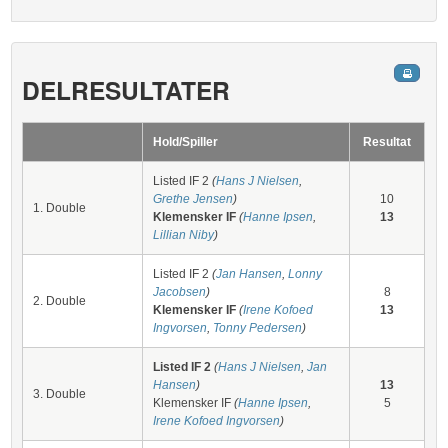
DELRESULTATER
Hold/Spiller
Resultat
Listed IF 2
(
Hans J Nielsen
,
Grethe Jensen
)
10
1. Double
Klemensker IF
(
Hanne Ipsen
,
13
Lillian Niby
)
Listed IF 2
(
Jan Hansen
,
Lonny
Jacobsen
)
8
2. Double
Klemensker IF
(
Irene Kofoed
13
Ingvorsen
,
Tonny Pedersen
)
Listed IF 2
(
Hans J Nielsen
,
Jan
Hansen
)
13
3. Double
Klemensker IF
(
Hanne Ipsen
,
5
Irene Kofoed Ingvorsen
)