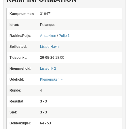
Kampnummer:
319471
Idræt:
Petanque
Række/Pulje:
A- rækken
/
Pulje 1
Spillested:
Listed Havn
Tidspunkt:
26-05-26
18:00
Hjemmehold:
Listed IF 2
Udehold:
Klemensker IF
Runde:
4
Resultat:
3 - 3
Sæt:
3 - 3
Bolde/kugler:
64 - 53