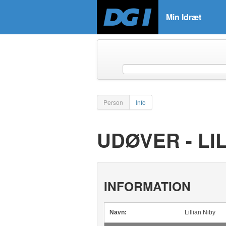
Min Idræt
Person
Info
UDØVER - LI
INFORMATION
Navn:
Lillian Niby