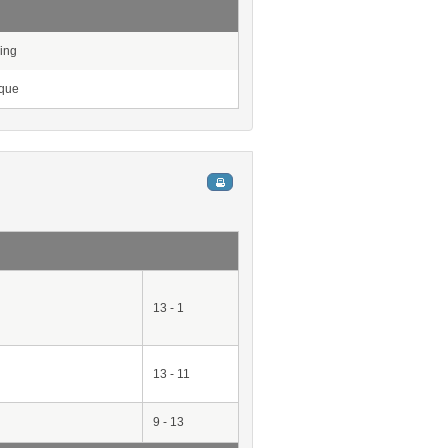
ing
que
13 - 1
n
13 - 11
9 - 13