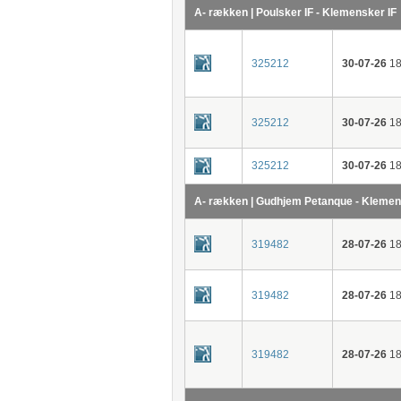
A- rækken | Poulsker IF - Klemensker IF
325212
30-07-26
18
325212
30-07-26
18
325212
30-07-26
18
A- rækken | Gudhjem Petanque - Klemen
319482
28-07-26
18
319482
28-07-26
18
319482
28-07-26
18