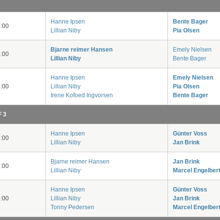
Hanne Ipsen
Bente Bager
:00
Lillian Niby
Pia Olsen
Bjarne reimer Hansen
Emely Nielsen
:00
Lillian Niby
Bente Bager
Hanne Ipsen
Emely Nielsen
:00
Lillian Niby
Pia Olsen
Irene Kofoed Ingvorsen
Bente Bager
F 3
Hanne Ipsen
Günter Voss
:00
Lillian Niby
Jan Brink
Bjarne reimer Hansen
Jan Brink
:00
Lillian Niby
Marcel Engelbert
Hanne Ipsen
Günter Voss
:00
Lillian Niby
Jan Brink
Tonny Pedersen
Marcel Engelbert