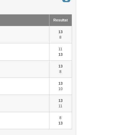
Resultat
13
8
11
13
13
8
13
10
13
11
8
13