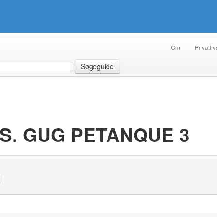
Om
Privatliv
Søgeguide
 VS. GUG PETANQUE 3
N