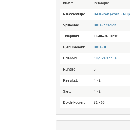
Idræt:
Petanque
Række/Pulje:
B-rækken (Aften)
/
Pulj
Spillested:
Bislev Stadion
Tidspunkt:
16-06-26
18:30
Hjemmehold:
Bislev IF 1
Udehold:
Gug Petanque 3
Runde:
6
Resultat:
4 - 2
Sæt:
4 - 2
Bolde/kugler:
71 - 63