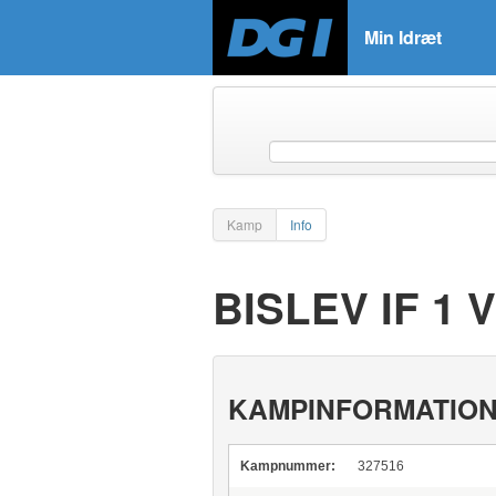
Min Idræt
Kamp
Info
BISLEV IF 1
KAMPINFORMATIO
Kampnummer:
327516