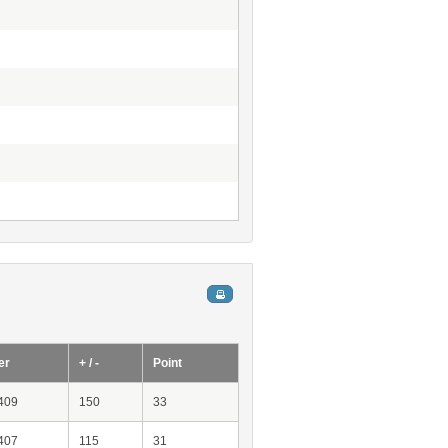
er
+ / -
Point
409
150
33
407
115
31