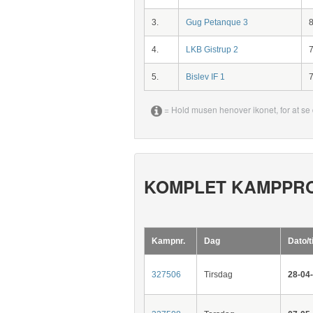
3.
Gug Petanque 3
4.
LKB Gistrup 2
5.
Bislev IF 1
= Hold musen henover ikonet, for at se 
KOMPLET KAMPPR
Kampnr.
Dag
Dato/t
327506
Tirsdag
28-04