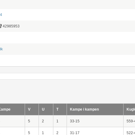
 4
42985953
dk
Kampe
V
U
T
Kampe i kampen
Kugl
8
5
2
1
33-15
559-
8
5
1
2
31-17
522-