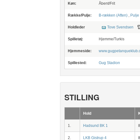
Køn:
Åbent/Frit
Række/Pulje:
B-rækken (Aften)
,
Pulje
Holdleder
Tove Svendsen
Spilletøj:
Hjemme/Turkis
Hjemmeside:
www.gugpetanqueklub.
Spillested:
Gug Stadion
STILLING
Hold
1.
Hadsund BK 1
2.
LKB Gistrup 4