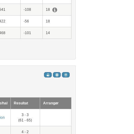
541
-108
18
422
-56
18
468
-101
14
e/hal
Resultat
Arrangør
3 - 3
ion
(61 - 65)
4 - 2