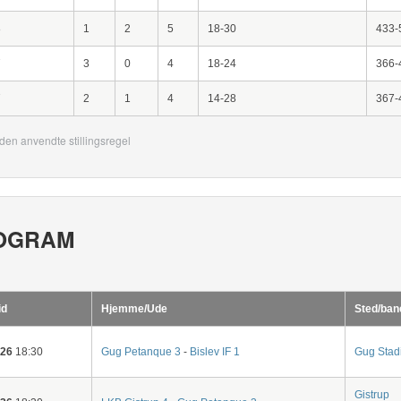
8
1
2
5
18-30
433-
7
3
0
4
18-24
366-
7
2
1
4
14-28
367-
den anvendte stillingsregel
OGRAM
id
Hjemme/Ude
Sted/ban
-26
18:30
Gug Petanque 3
-
Bislev IF 1
Gug Stad
Gistrup