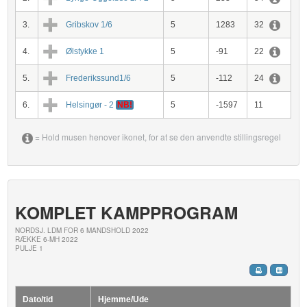
3.
Gribskov 1/6
5
1283
32
4.
Ølstykke 1
5
-91
22
5.
Frederikssund1/6
5
-112
24
6.
Helsingør - 2
NB!
5
-1597
11
= Hold musen henover ikonet, for at se den anvendte stillingsregel
KOMPLET KAMPPROGRAM
NORDSJ. LDM FOR 6 MANDSHOLD 2022
RÆKKE 6-MH 2022
PULJE 1
Dato/tid
Hjemme/Ude