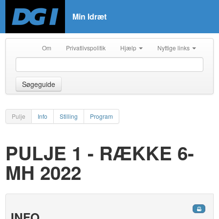
Min Idræt
Om
Privatlivspolitik
Hjælp
Nyttige links
Søgeguide
Pulje
Info
Stilling
Program
PULJE 1 - RÆKKE 6-
MH 2022
INFO