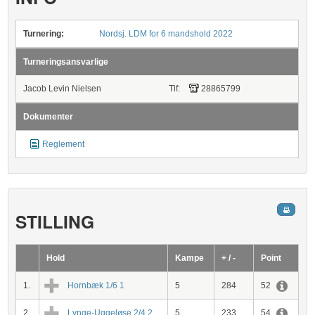
Turnering:
Nordsj. LDM for 6 mandshold 2022
Turneringsansvarlige
Jacob Levin Nielsen
Tlf:
28865799
Dokumenter
Reglement
STILLING
Hold
Kampe
+ / -
Point
1.
Hornbæk 1/6 1
5
284
52
2.
Lynge-Uggeløse 2/4 2
5
233
54