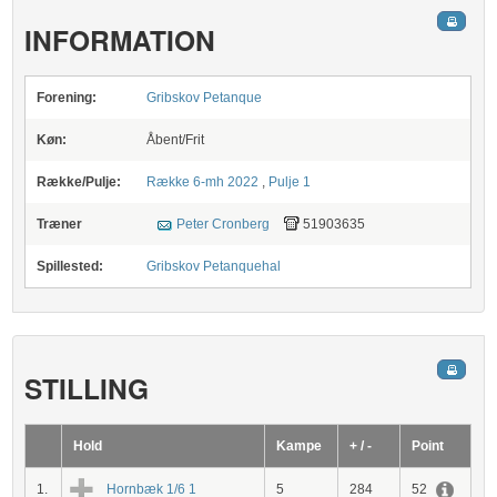
INFORMATION
Forening:
Gribskov Petanque
Køn:
Åbent/Frit
Række/Pulje:
Række 6-mh 2022
,
Pulje 1
Træner
Peter Cronberg
51903635
Spillested:
Gribskov Petanquehal
STILLING
Hold
Kampe
+ / -
Point
1.
Hornbæk 1/6 1
5
284
52