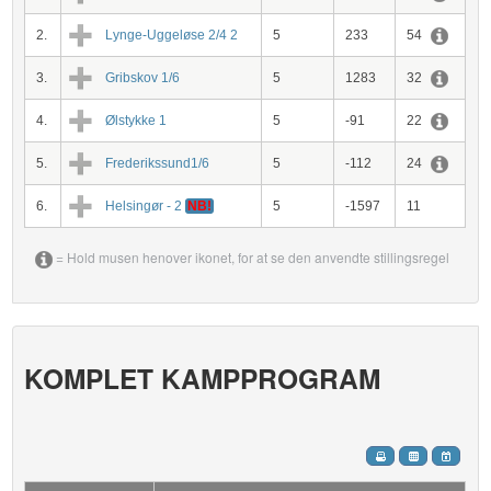
2.
Lynge-Uggeløse 2/4 2
5
233
54
3.
Gribskov 1/6
5
1283
32
4.
Ølstykke 1
5
-91
22
5.
Frederikssund1/6
5
-112
24
6.
Helsingør - 2
NB!
5
-1597
11
= Hold musen henover ikonet, for at se den anvendte stillingsregel
KOMPLET KAMPPROGRAM