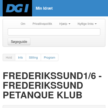
Min Idræt
Om
Privatlivspolitik
Hjælp
Nyttige links
Søgeguide
Hold
Info
Stilling
Program
FREDERIKSSUND1/6 -
FREDERIKSSUND
PETANQUE KLUB