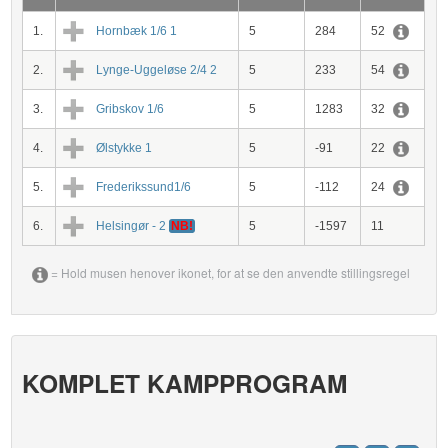
1.
Hornbæk 1/6 1
5
284
52
2.
Lynge-Uggeløse 2/4 2
5
233
54
3.
Gribskov 1/6
5
1283
32
4.
Ølstykke 1
5
-91
22
5.
Frederikssund1/6
5
-112
24
6.
Helsingør - 2
NB!
5
-1597
11
= Hold musen henover ikonet, for at se den anvendte stillingsregel
KOMPLET KAMPPROGRAM