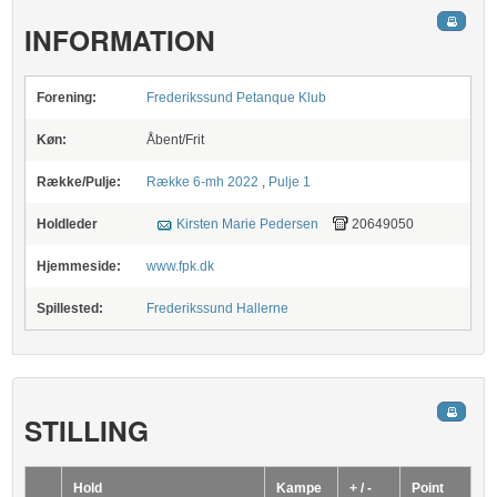
INFORMATION
Forening:
Frederikssund Petanque Klub
Køn:
Åbent/Frit
Række/Pulje:
Række 6-mh 2022
,
Pulje 1
Holdleder
Kirsten Marie Pedersen
20649050
Hjemmeside:
www.fpk.dk
Spillested:
Frederikssund Hallerne
STILLING
Hold
Kampe
+ / -
Point