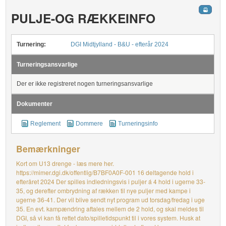
PULJE-OG RÆKKEINFO
Turnering:
DGI Midtjylland - B&U - efterår 2024
Turneringsansvarlige
Der er ikke registreret nogen turneringsansvarlige
Dokumenter
Reglement
Dommere
Turneringsinfo
Bemærkninger
Kort om U13 drenge - læs mere her.
https://mimer.dgi.dk/offentlig/B7BF0A0F-001 16 deltagende hold i
efteråret 2024 Der spilles indledningsvis i puljer á 4 hold i ugerne 33-
35, og derefter ombrydning af rækken til nye puljer med kampe i
ugerne 36-41. Der vil blive sendt nyt program ud torsdag/fredag i uge
35. En evt. kampændring aftales mellem de 2 hold, og skal meldes til
DGI, så vi kan få rettet dato/spilletidspunkt til i vores system. Husk at