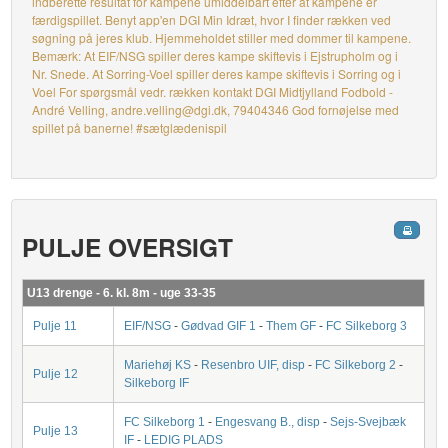
indberette resultat for kampene umiddelbart efter at kampene er
færdigspillet. Benyt app'en DGI Min Idræt, hvor I finder rækken ved
søgning på jeres klub. Hjemmeholdet stiller med dommer til kampene.
Bemærk: At EIF/NSG spiller deres kampe skiftevis i Ejstrupholm og i
Nr. Snede. At Sorring-Voel spiller deres kampe skiftevis i Sorring og i
Voel For spørgsmål vedr. rækken kontakt DGI Midtjylland Fodbold -
André Velling, andre.velling@dgi.dk, 79404346 God fornøjelse med
spillet på banerne! #sætglædenispil
PULJE OVERSIGT
U13 drenge - 6. kl. 8m - uge 33-35
Pulje 11
EIF/NSG
-
Gødvad GIF 1
-
Them GF
-
FC Silkeborg 3
Mariehøj KS
-
Resenbro UIF, disp
-
FC Silkeborg 2
-
Pulje 12
Silkeborg IF
FC Silkeborg 1
-
Engesvang B., disp
-
Sejs-Svejbæk
Pulje 13
IF
-
LEDIG PLADS