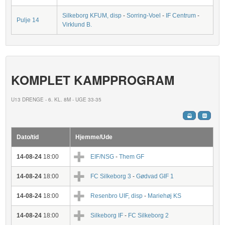
Silkeborg KFUM, disp
-
Sorring-Voel
-
IF Centrum
-
Pulje 14
Virklund B.
KOMPLET KAMPPROGRAM
U13 DRENGE - 6. KL. 8M - UGE 33-35
Dato/tid
Hjemme/Ude
14-08-24
18:00
EIF/NSG
-
Them GF
14-08-24
18:00
FC Silkeborg 3
-
Gødvad GIF 1
14-08-24
18:00
Resenbro UIF, disp
-
Mariehøj KS
14-08-24
18:00
Silkeborg IF
-
FC Silkeborg 2