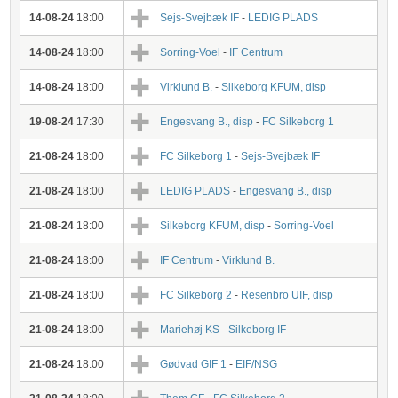
14-08-24
18:00
Sejs-Svejbæk IF
-
LEDIG PLADS
14-08-24
18:00
Sorring-Voel
-
IF Centrum
14-08-24
18:00
Virklund B.
-
Silkeborg KFUM, disp
19-08-24
17:30
Engesvang B., disp
-
FC Silkeborg 1
21-08-24
18:00
FC Silkeborg 1
-
Sejs-Svejbæk IF
21-08-24
18:00
LEDIG PLADS
-
Engesvang B., disp
21-08-24
18:00
Silkeborg KFUM, disp
-
Sorring-Voel
21-08-24
18:00
IF Centrum
-
Virklund B.
21-08-24
18:00
FC Silkeborg 2
-
Resenbro UIF, disp
21-08-24
18:00
Mariehøj KS
-
Silkeborg IF
21-08-24
18:00
Gødvad GIF 1
-
EIF/NSG