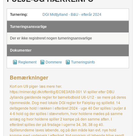
Turnering:
DGI Midtjylland - B&U - efterår 2024
Turneringsansvarlige
Der er ikke registreret nogen turneringsansvarlige
Dokumenter
Reglement
Dommere
Turneringsinfo
Bemærkninger
Kort om U9 piger- læs mere her.
https://mimer.dgi.dk/offentlig/EC9E3A59-001 Vi spiller efter DBU
Jyllands gældende regler for børnefodbold U6-U12 - se mere på deres
hjemmeside. Dog med lokale DGI regler for Fairplay og spilletid. 14
deltagende hold i rækken i efteråret 2024 - uge 40 Der spilles i puljer á
4-6 hold og der spilles i stævneform, hvor holdene mødes på samme
anlæg og hvor holdene spiller 2 kampe på den samme aften. I
efteråret spilles der på tirsdage i ugerne 34, 36, 38 og 40.
Spillerunderne laves løbende, og på den måde kan evt. nye hold
komme med undervejs i efteråret. Nyt program vil løbende blive sendt