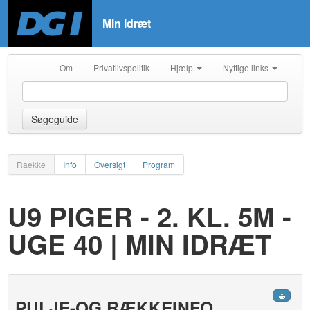
Min Idræt
Om
Privatlivspolitik
Hjælp
Nyttige links
Søgeguide
Raekke
Info
Oversigt
Program
U9 PIGER - 2. KL. 5M -
UGE 40 | MIN IDRÆT
PULJE-OG RÆKKEINFO