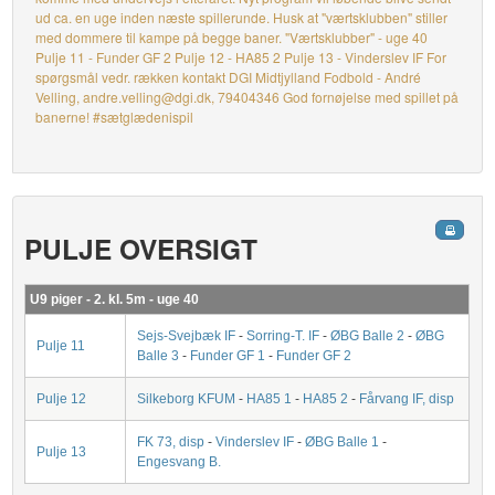
ud ca. en uge inden næste spillerunde. Husk at "værtsklubben" stiller
med dommere til kampe på begge baner. "Værtsklubber" - uge 40
Pulje 11 - Funder GF 2 Pulje 12 - HA85 2 Pulje 13 - Vinderslev IF For
spørgsmål vedr. rækken kontakt DGI Midtjylland Fodbold - André
Velling, andre.velling@dgi.dk, 79404346 God fornøjelse med spillet på
banerne! #sætglædenispil
PULJE OVERSIGT
U9 piger - 2. kl. 5m - uge 40
Sejs-Svejbæk IF
-
Sorring-T. IF
-
ØBG Balle 2
-
ØBG
Pulje 11
Balle 3
-
Funder GF 1
-
Funder GF 2
Pulje 12
Silkeborg KFUM
-
HA85 1
-
HA85 2
-
Fårvang IF, disp
FK 73, disp
-
Vinderslev IF
-
ØBG Balle 1
-
Pulje 13
Engesvang B.