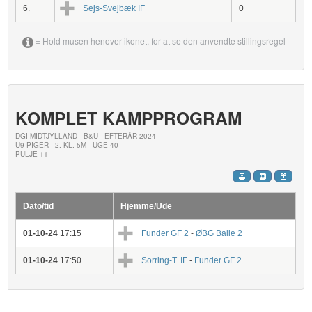
6.
Sejs-Svejbæk IF
0
= Hold musen henover ikonet, for at se den anvendte stillingsregel
KOMPLET KAMPPROGRAM
DGI MIDTJYLLAND - B&U - EFTERÅR 2024
U9 PIGER - 2. KL. 5M - UGE 40
PULJE 11
Dato/tid
Hjemme/Ude
01-10-24
17:15
Funder GF 2
-
ØBG Balle 2
01-10-24
17:50
Sorring-T. IF
-
Funder GF 2