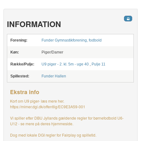
INFORMATION
Forening:
Funder Gymnastikforening, fodbold
Køn:
Piger/Damer
Række/Pulje:
U9 piger - 2. kl. 5m - uge 40
,
Pulje 11
Spillested:
Funder Hallen
Ekstra info
Kort om U9 piger- læs mere her.
https://mimer.dgi.dk/offentlig/EC9E3A59-001
Vi spiller efter DBU Jyllands gældende regler for børnefodbold U6-
U12 - se mere på deres hjemmeside.
Dog med lokale DGI regler for Fairplay og spilletid.