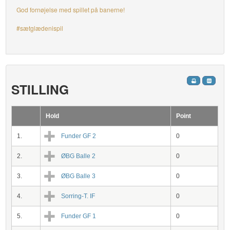
God fornøjelse med spillet på banerne!
#sætglædenispil
STILLING
Hold
Point
1.
Funder GF 2
0
2.
ØBG Balle 2
0
3.
ØBG Balle 3
0
4.
Sorring-T. IF
0
5.
Funder GF 1
0