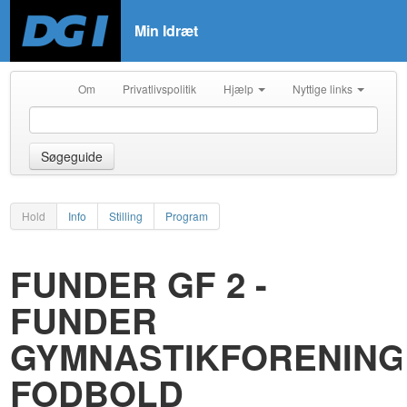
Min Idræt
Om
Privatlivspolitik
Hjælp
Nyttige links
Søgeguide
Hold
Info
Stilling
Program
FUNDER GF 2 -
FUNDER
GYMNASTIKFORENING
FODBOLD