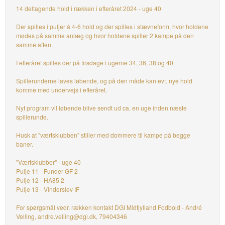
14 deltagende hold i rækken i efteråret 2024 - uge 40
Der spilles i puljer á 4-6 hold og der spilles i stævneform, hvor holdene
mødes på samme anlæg og hvor holdene spiller 2 kampe på den
samme aften.
I efteråret spilles der på tirsdage i ugerne 34, 36, 38 og 40.
Spillerunderne laves løbende, og på den måde kan evt. nye hold
komme med undervejs i efteråret.
Nyt program vil løbende blive sendt ud ca. en uge inden næste
spillerunde.
Husk at "værtsklubben" stiller med dommere til kampe på begge
baner.
"Værtsklubber" - uge 40
Pulje 11 - Funder GF 2
Pulje 12 - HA85 2
Pulje 13 - Vinderslev IF
For spørgsmål vedr. rækken kontakt DGI Midtjylland Fodbold - André
Velling, andre.velling@dgi.dk, 79404346