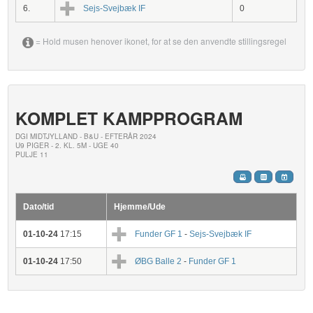
6.
Sejs-Svejbæk IF
0
= Hold musen henover ikonet, for at se den anvendte stillingsregel
KOMPLET KAMPPROGRAM
DGI MIDTJYLLAND - B&U - EFTERÅR 2024
U9 PIGER - 2. KL. 5M - UGE 40
PULJE 11
Dato/tid
Hjemme/Ude
01-10-24
17:15
Funder GF 1
-
Sejs-Svejbæk IF
01-10-24
17:50
ØBG Balle 2
-
Funder GF 1