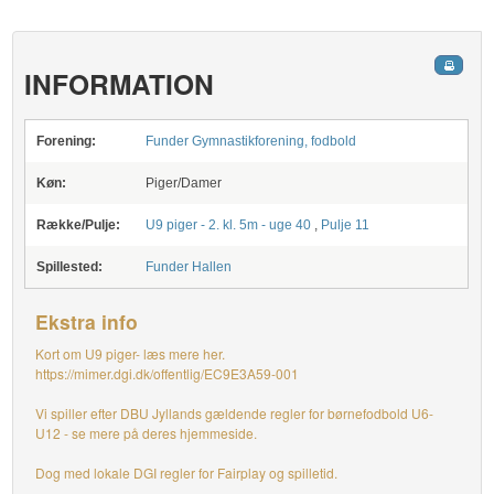
INFORMATION
Forening:
Funder Gymnastikforening, fodbold
Køn:
Piger/Damer
Række/Pulje:
U9 piger - 2. kl. 5m - uge 40
,
Pulje 11
Spillested:
Funder Hallen
Ekstra info
Kort om U9 piger- læs mere her.
https://mimer.dgi.dk/offentlig/EC9E3A59-001
Vi spiller efter DBU Jyllands gældende regler for børnefodbold U6-
U12 - se mere på deres hjemmeside.
Dog med lokale DGI regler for Fairplay og spilletid.