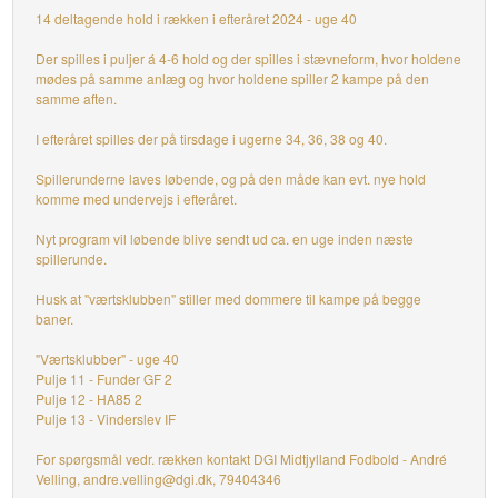
14 deltagende hold i rækken i efteråret 2024 - uge 40
Der spilles i puljer á 4-6 hold og der spilles i stævneform, hvor holdene
mødes på samme anlæg og hvor holdene spiller 2 kampe på den
samme aften.
I efteråret spilles der på tirsdage i ugerne 34, 36, 38 og 40.
Spillerunderne laves løbende, og på den måde kan evt. nye hold
komme med undervejs i efteråret.
Nyt program vil løbende blive sendt ud ca. en uge inden næste
spillerunde.
Husk at "værtsklubben" stiller med dommere til kampe på begge
baner.
"Værtsklubber" - uge 40
Pulje 11 - Funder GF 2
Pulje 12 - HA85 2
Pulje 13 - Vinderslev IF
For spørgsmål vedr. rækken kontakt DGI Midtjylland Fodbold - André
Velling, andre.velling@dgi.dk, 79404346