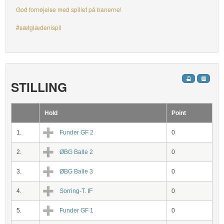
God fornøjelse med spillet på banerne!
#sætglædenispil
STILLING
Hold
Point
1.
Funder GF 2
0
2.
ØBG Balle 2
0
3.
ØBG Balle 3
0
4.
Sorring-T. IF
0
5.
Funder GF 1
0