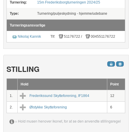
Turnering:
15m Frederiksborgturneringen 2024/25
Type:
Turnering/puljeskydning - hjemme/udebane
Turneringsansvarlige
Nikolaj Kannik
Tlf:
51176722
/
004551176722
STILLING
Hold
Point
1.
Frederikssund Skytteforening, IF1864
12
2.
Ølstykke Skytteforening
6
= Hold musen henover ikonet, for at se den anvendte stillingsregel