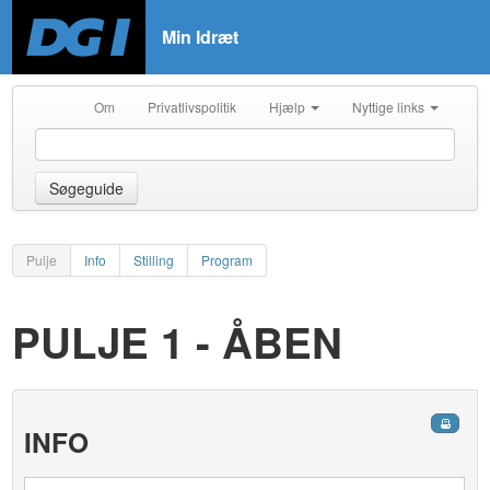
Min Idræt
Om
Privatlivspolitik
Hjælp
Nyttige links
Søgeguide
Pulje
Info
Stilling
Program
PULJE 1 - ÅBEN
INFO