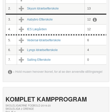
2.
Skyum Idrætsefterskole
13
3.
Aabybro Efterskole
12
4.
IES Lægården
12
5.
Vedersø Idrætsefterskole
6
6.
Lyngs Idrætsefterskole
4
7.
Salling Efterskole
0
= Hold musen henover ikonet, for at se den anvendte stillingsregel
KOMPLET KAMPPROGRAM
SKOLELIGAERNE FODBOLD 2019-20
SKOLELIGA 2 DRENGE
PULJE 6