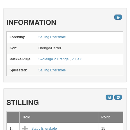
INFORMATION
Forening:
Salling Efterskole
Køn:
Drenge/Herrer
Række/Pulje:
Skoleliga 2 Drenge
,
Pulje 6
Spillested:
Salling Efterskole
STILLING
Hold
Point
1.
Staby Efterskole
15