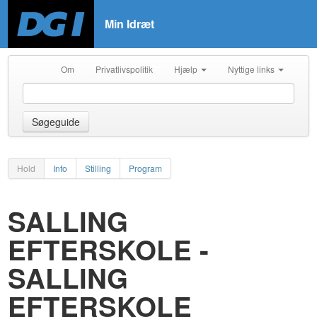
Min Idræt
Om
Privatlivspolitik
Hjælp
Nyttige links
Søgeguide
Hold
Info
Stilling
Program
SALLING
EFTERSKOLE -
SALLING
EFTERSKOLE