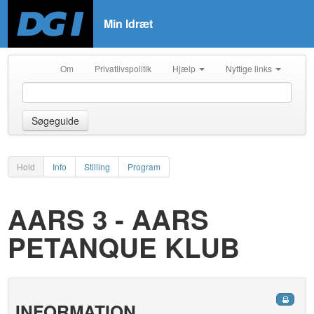
Min Idræt
Om
Privatlivspolitik
Hjælp
Nyttige links
Søgeguide
Hold
Info
Stilling
Program
AARS 3 - AARS
PETANQUE KLUB
INFORMATION