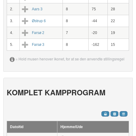
2.
Aars 3
8
75
28
3.
Østrup 6
8
-44
22
4.
Farsø 2
7
-20
19
5.
Farsø 3
8
-162
15
= Hold musen henover ikonet, for at se den anvendte stillingsregel
KOMPLET KAMPPROGRAM
Dato/tid
Hjemme/Ude