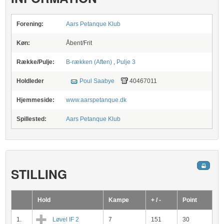
Forening:
Aars Petanque Klub
Køn:
Åbent/Frit
Række/Pulje:
B-rækken (Aften)
,
Pulje 3
Holdleder
Poul Saabye
40467011
Hjemmeside:
www.aarspetanque.dk
Spillested:
Aars Petanque Klub
STILLING
Hold
Kampe
+ / -
Point
1.
Løvel IF 2
7
151
30