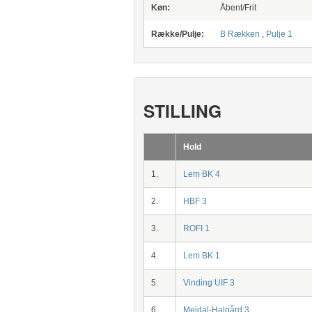
Køn:
Åbent/Frit
Række/Pulje:
B Rækken
,
Pulje 1
STILLING
Hold
1.
Lem BK 4
2.
HBF 3
3.
ROFI 1
4.
Lem BK 1
5.
Vinding UIF 3
6.
Mejdal-Halgård 3