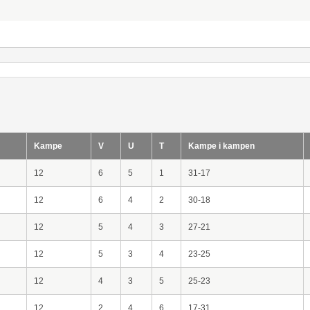
Kampe
V
U
T
Kampe i kampen
12
6
5
1
31-17
12
6
4
2
30-18
12
5
4
3
27-21
12
5
3
4
23-25
12
4
3
5
25-23
12
2
4
6
17-31