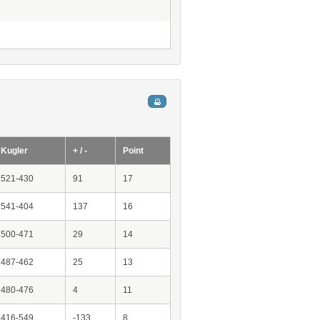
Kugler
+ / -
Point
521-430
91
17
541-404
137
16
500-471
29
14
487-462
25
13
480-476
4
11
416-549
-133
8