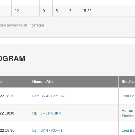
12
0
5
7
15-33
den anvendte stillingsregel
OGRAM
id
Hjemme/Ude
Sted/ba
-22
18:30
Lem BK 4
-
Lem BK 1
Lem Bol
Herrup
-22
18:30
HBF 3
-
Lem BK 4
Stadion
-22
18:30
Lem BK 4
-
ROFI 1
Lem Bol