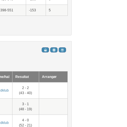
398-551
-153
5
ne/hal
Resultat
Arrangør
2 - 2
dklub
(43 - 40)
3 - 1
(48 - 19)
4 - 0
dklub
(52 - 21)