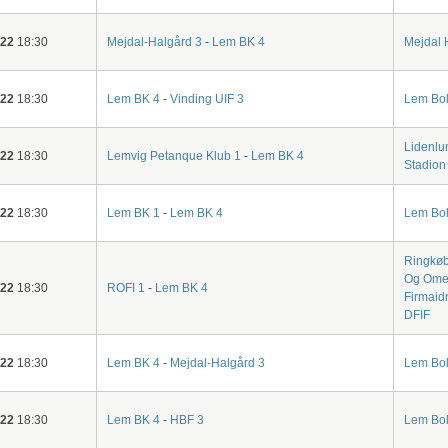
-22
18:30
Mejdal-Halgård 3
-
Lem BK 4
Mejdal 
-22
18:30
Lem BK 4
-
Vinding UIF 3
Lem Bol
Lidenlu
-22
18:30
Lemvig Petanque Klub 1
-
Lem BK 4
Stadion
-22
18:30
Lem BK 1
-
Lem BK 4
Lem Bol
Ringkøb
Og Ome
-22
18:30
ROFI 1
-
Lem BK 4
Firmaidr
DFIF
-22
18:30
Lem BK 4
-
Mejdal-Halgård 3
Lem Bol
-22
18:30
Lem BK 4
-
HBF 3
Lem Bol