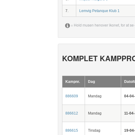
7.
Lemvig Petanque Klub 1
= Hold musen henover ikonet, for at se 
KOMPLET KAMPPR
Kampnr.
Dag
Dato/t
886609
Mandag
04-04
886612
Mandag
11-04
886615
Tirsdag
19-04