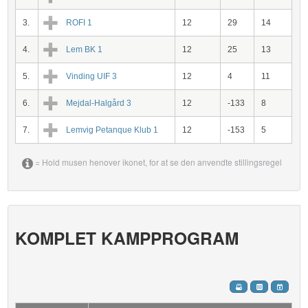
3.
ROFI 1
12
29
14
4.
Lem BK 1
12
25
13
5.
Vinding UIF 3
12
4
11
6.
Mejdal-Halgård 3
12
-133
8
7.
Lemvig Petanque Klub 1
12
-153
5
= Hold musen henover ikonet, for at se den anvendte stillingsregel
KOMPLET KAMPPROGRAM