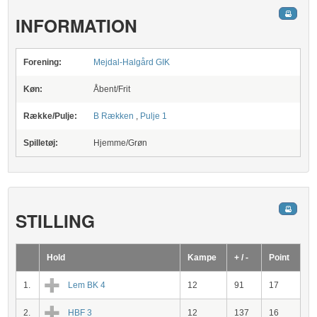
INFORMATION
Forening:
Mejdal-Halgård GIK
Køn:
Åbent/Frit
Række/Pulje:
B Rækken
,
Pulje 1
Spilletøj:
Hjemme/Grøn
STILLING
Hold
Kampe
+ / -
Point
1.
Lem BK 4
12
91
17
2.
HBF 3
12
137
16