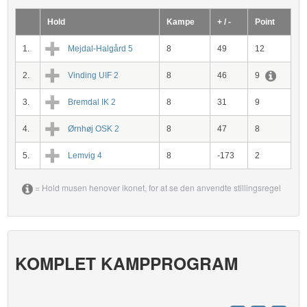
Hold
Kampe
+ / -
Point
1.
Mejdal-Halgård 5
8
49
12
2.
Vinding UIF 2
8
46
9
3.
Bremdal IK 2
8
31
9
4.
Ørnhøj OSK 2
8
47
8
5.
Lemvig 4
8
-173
2
= Hold musen henover ikonet, for at se den anvendte stillingsregel
KOMPLET KAMPPROGRAM