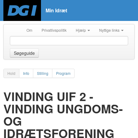
Min Idræt
Om
Privatlivspolitik
Hjælp
Nyttige links
Søgeguide
Hold
Info
Stilling
Program
VINDING UIF 2 -
VINDING UNGDOMS-
OG
IDRÆTSFORENING