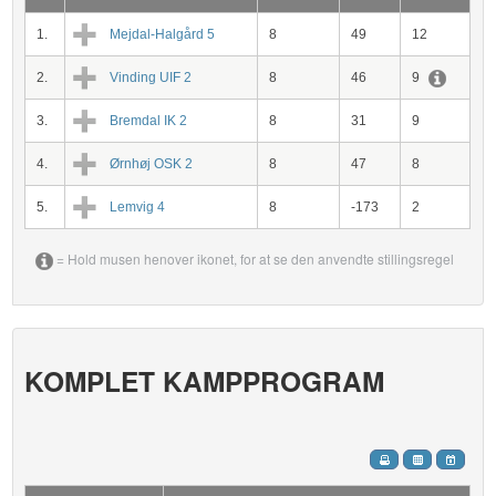
1.
Mejdal-Halgård 5
8
49
12
2.
Vinding UIF 2
8
46
9
3.
Bremdal IK 2
8
31
9
4.
Ørnhøj OSK 2
8
47
8
5.
Lemvig 4
8
-173
2
= Hold musen henover ikonet, for at se den anvendte stillingsregel
KOMPLET KAMPPROGRAM