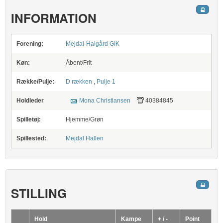
INFORMATION
Forening:
Mejdal-Halgård GIK
Køn:
Åbent/Frit
Række/Pulje:
D rækken
,
Pulje 1
Holdleder
Mona Christiansen
40384845
Spilletøj:
Hjemme/Grøn
Spillested:
Mejdal Hallen
STILLING
Hold
Kampe
+ / -
Point