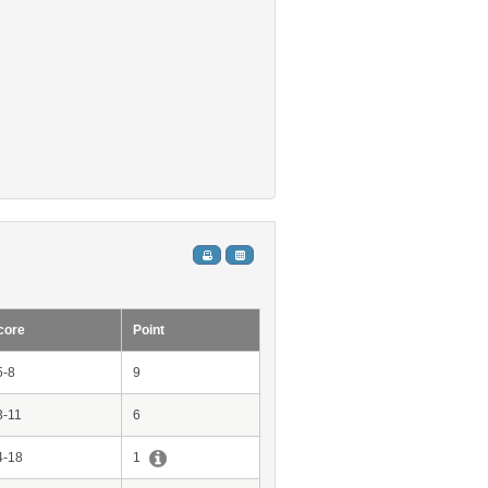
core
Point
5-8
9
3-11
6
4-18
1