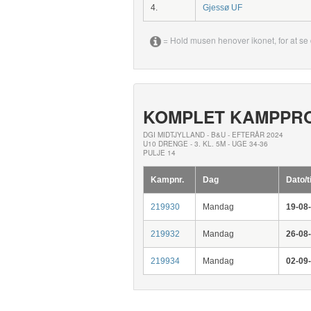
4.
Gjessø UF
= Hold musen henover ikonet, for at se 
KOMPLET KAMPPR
DGI MIDTJYLLAND - B&U - EFTERÅR 2024
U10 DRENGE - 3. KL. 5M - UGE 34-36
PULJE 14
Kampnr.
Dag
Dato/t
219930
Mandag
19-08
219932
Mandag
26-08
219934
Mandag
02-09