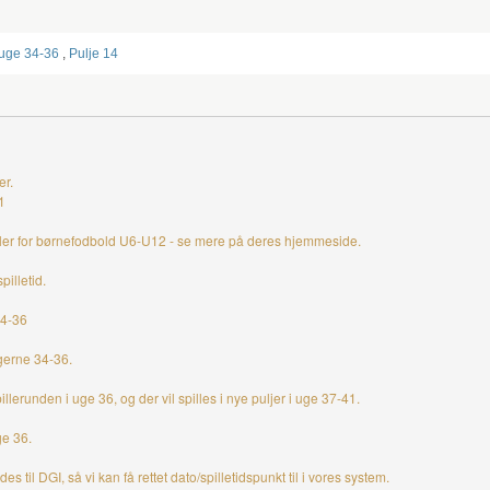
 uge 34-36
,
Pulje 14
er.
1
egler for børnefodbold U6-U12 - se mere på deres hjemmeside.
pilletid.
34-36
ugerne 34-36.
lerunden i uge 36, og der vil spilles i nye puljer i uge 37-41.
ge 36.
 til DGI, så vi kan få rettet dato/spilletidspunkt til i vores system.