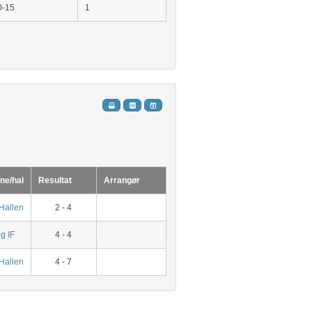
0-15
1
ne/hal
Resultat
Arrangør
Hallen
2 - 4
g IF
4 - 4
Hallen
4 - 7