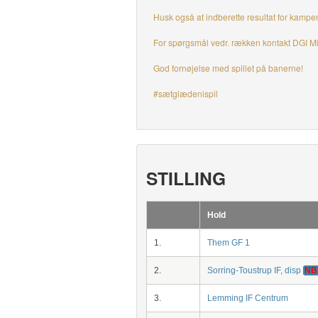
Husk også at indberette resultat for kampe
For spørgsmål vedr. rækken kontakt DGI Mi
God fornøjelse med spillet på banerne!
#sætglædenispil
STILLING
Hold
1.
Them GF 1
2.
Sorring-Toustrup IF, disp
NB
3.
Lemming IF Centrum