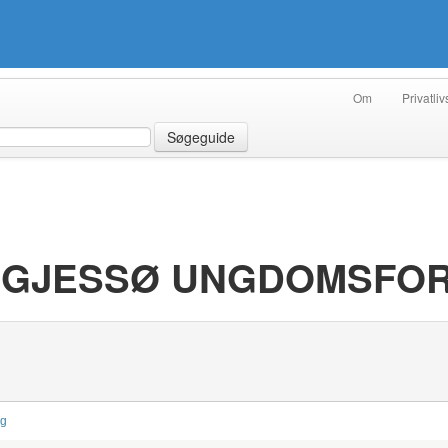
Om
Privatliv
Søgeguide
- GJESSØ UNGDOMSFO
ng