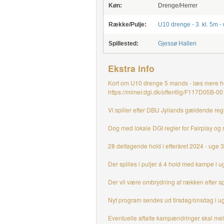
Køn:
Drenge/Herrer
Række/Pulje:
U10 drenge - 3. kl. 5m -
Spillested:
Gjessø Hallen
Ekstra info
Kort om U10 drenge 5 mands - læs mere h
https://mimer.dgi.dk/offentlig/F117D05B-00
Vi spiller efter DBU Jyllands gældende r
Dog med lokale DGI regler for Fairplay og s
28 deltagende hold i efteråret 2024 - uge 
Der spilles i puljer á 4 hold med kampe i 
Der vil være ombrydning af rækken efter spil
Nyt program sendes ud tirsdag/onsdag i u
Eventuelle aftalte kampændringer skal meldes