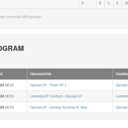
3
0
1
2
1
den anvendte stillingsregel
OGRAM
id
Hjemme/Ude
Sted/ba
-24
18:15
Gjessø UF
-
Them GF 1
Gjessø 
-24
18:15
Lemming IF Centrum
-
Gjessø UF
Lemmin
-24
18:15
Gjessø UF
-
Sorring-Toustrup IF, disp
Gjessø 