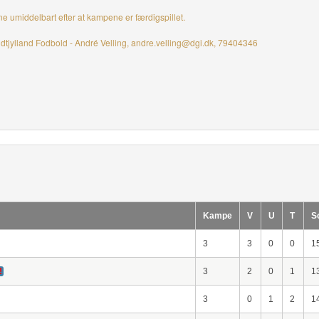
ne umiddelbart efter at kampene er færdigspillet.
dtjylland Fodbold - André Velling, andre.velling@dgi.dk, 79404346
Kampe
V
U
T
S
3
3
0
0
1
!
3
2
0
1
1
3
0
1
2
1