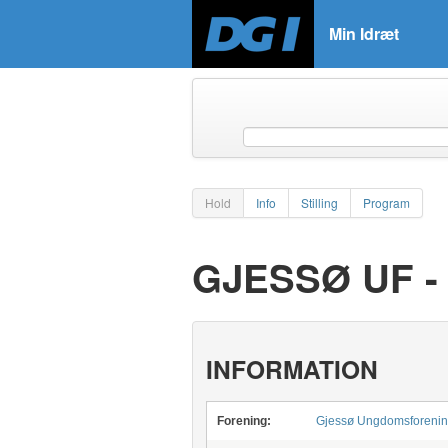
Min Idræt
Hold
Info
Stilling
Program
GJESSØ UF 
INFORMATION
Forening:
Gjessø Ungdomsforeni