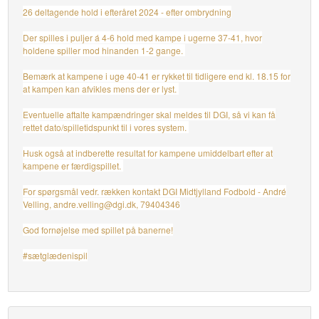
26 deltagende hold i efteråret 2024 - efter ombrydning
Der spilles i puljer á 4-6 hold med kampe i ugerne 37-41, hvor
holdene spiller mod hinanden 1-2 gange.
Bemærk at kampene i uge 40-41 er rykket til tidligere end kl. 18.15 for
at kampen kan afvikles mens der er lyst.
Eventuelle aftalte kampændringer skal meldes til DGI, så vi kan få
rettet dato/spilletidspunkt til i vores system.
Husk også at indberette resultat for kampene umiddelbart efter at
kampene er færdigspillet.
For spørgsmål vedr. rækken kontakt DGI Midtjylland Fodbold - André
Velling, andre.velling@dgi.dk, 79404346
God fornøjelse med spillet på banerne!
#sætglædenispil