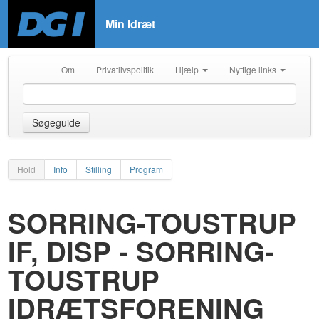
Min Idræt
Om
Privatlivspolitik
Hjælp
Nyttige links
Søgeguide
Hold
Info
Stilling
Program
SORRING-TOUSTRUP
IF, DISP - SORRING-
TOUSTRUP
IDRÆTSFORENING