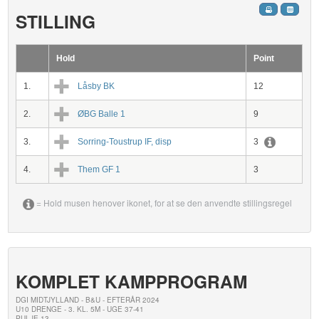
STILLING
Hold
Point
1.
Låsby BK
12
2.
ØBG Balle 1
9
3.
Sorring-Toustrup IF, disp
3
4.
Them GF 1
3
= Hold musen henover ikonet, for at se den anvendte stillingsregel
KOMPLET KAMPPROGRAM
DGI MIDTJYLLAND - B&U - EFTERÅR 2024
U10 DRENGE - 3. KL. 5M - UGE 37-41
PULJE 13