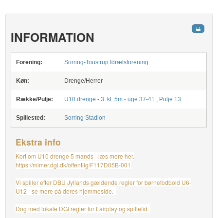
INFORMATION
Forening:
Sorring-Toustrup Idrætsforening
Køn:
Drenge/Herrer
Række/Pulje:
U10 drenge - 3. kl. 5m - uge 37-41
,
Pulje 13
Spillested:
Sorring Stadion
Ekstra info
Kort om U10 drenge 5 mands - læs mere her.
https://mimer.dgi.dk/offentlig/F117D05B-001
Vi spiller efter DBU Jyllands gældende regler for børnefodbold U6-
U12 - se mere på deres hjemmeside.
Dog med lokale DGI regler for Fairplay og spilletid.