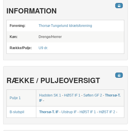
INFORMATION
Forening:
Thorsø-Tungelund Idrætsforening
Køn:
Drenge/Herrer
Række/Pulje:
U9 dr.
RÆKKE / PULJEOVERSIGT
Hadsten SK 1
-
HØST IF 1
-
Søften GF 2
-
Thorsø-T.
Pulje 1
IF
-
B-slutspil
Thorsø-T. IF
-
Ulstrup IF
-
HØST IF 1
-
HØST IF 2
-