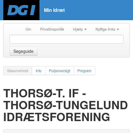
Min Idræt
Om
Privatlivspolitik
Hjælp
Nyttige links
Søgeguide
StaevneHold
Info
Puljeoversigt
Program
THORSØ-T. IF -
THORSØ-TUNGELUND
IDRÆTSFORENING