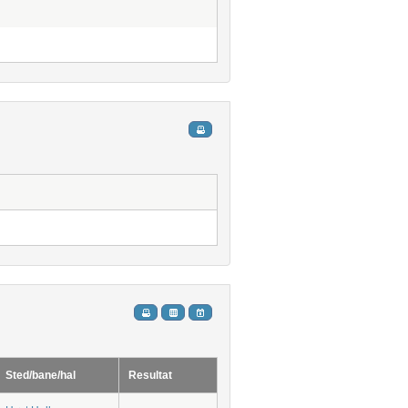
Sted/bane/hal
Resultat