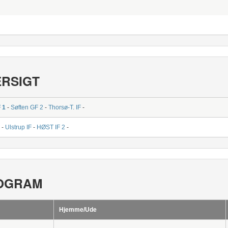
ERSIGT
 1
-
Søften GF 2
-
Thorsø-T. IF
-
-
Ulstrup IF
-
HØST IF 2
-
OGRAM
Hjemme/Ude