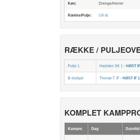
Køn:
Drenge/Herrer
Række/Pulje:
U9 dr.
RÆKKE / PULJEOV
Pulje 1
Hadsten SK 1
-
HØST IF
B-slutspil
Thorsø-T. IF
-
HØST IF 1
KOMPLET KAMPPR
Kampnr.
Dag
Dato/tid