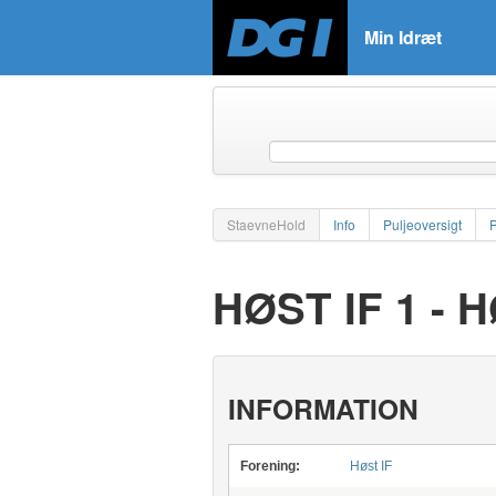
Min Idræt
StaevneHold
Info
Puljeoversigt
HØST IF 1 - 
INFORMATION
Forening:
Høst IF