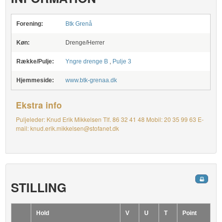
Forening:
Btk Grenå
Køn:
Drenge/Herrer
Række/Pulje:
Yngre drenge B
,
Pulje 3
Hjemmeside:
www.btk-grenaa.dk
Ekstra info
Puljeleder: Knud Erik Mikkelsen Tlf. 86 32 41 48 Mobil: 20 35 99 63 E-
mail: knud.erik.mikkelsen@stofanet.dk
STILLING
Hold
V
U
T
Point