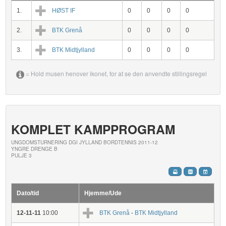
1.
HØST IF
0
0
0
0
2.
BTK Grenå
0
0
0
0
3.
BTK Midtjylland
0
0
0
0
= Hold musen henover ikonet, for at se den anvendte stillingsregel
KOMPLET KAMPPROGRAM
UNGDOMSTURNERING DGI JYLLAND BORDTENNIS 2011-12
YNGRE DRENGE B
PULJE 3
Dato/tid
Hjemme/Ude
12-11-11
10:00
BTK Grenå
-
BTK Midtjylland