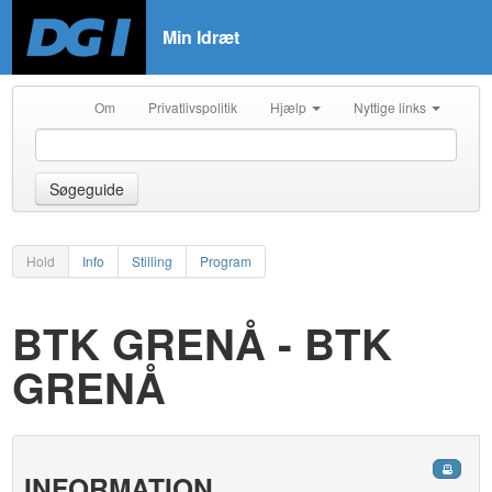
Min Idræt
Om
Privatlivspolitik
Hjælp
Nyttige links
Søgeguide
Hold
Info
Stilling
Program
BTK GRENÅ - BTK
GRENÅ
INFORMATION