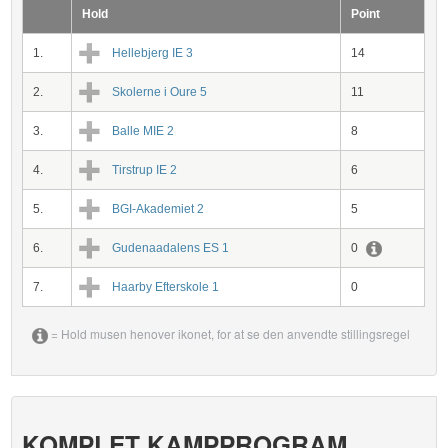
Hold
Point
1.
Hellebjerg IE 3
14
2.
Skolerne i Oure 5
11
3.
Balle MIE 2
8
4.
Tirstrup IE 2
6
5.
BGI-Akademiet 2
5
6.
Gudenaadalens ES 1
0
7.
Haarby Efterskole 1
0
= Hold musen henover ikonet, for at se den anvendte stillingsregel
KOMPLET KAMPPROGRAM