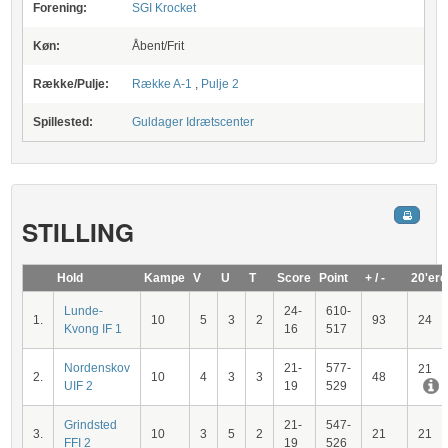
Forening:
SGI Krocket
Køn:
Åbent/Frit
Række/Pulje:
Række A-1
,
Pulje 2
Spillested:
Guldager Idrætscenter
STILLING
Hold
Kampe
V
U
T
Score
Point
+ / -
20'ere
Lunde-
24-
610-
1.
10
5
3
2
93
24
Kvong IF 1
16
517
Nordenskov
21-
577-
21
2.
10
4
3
3
48
UIF 2
19
529
Grindsted
21-
547-
3.
10
3
5
2
21
21
FFI 2
19
526