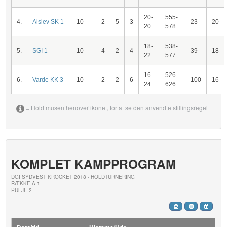
20-
555-
4.
Alslev SK 1
10
2
5
3
-23
20
20
578
18-
538-
5.
SGI 1
10
4
2
4
-39
18
22
577
16-
526-
6.
Varde KK 3
10
2
2
6
-100
16
24
626
= Hold musen henover ikonet, for at se den anvendte stillingsregel
KOMPLET KAMPPROGRAM
DGI SYDVEST KROCKET 2018 - HOLDTURNERING
RÆKKE A-1
PULJE 2