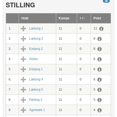
STILLING
Hold
Kampe
+ / -
Point
1.
Læborg 1
11
0
11
2.
Læborg 2
11
0
9
3.
Esbjerg 2
11
0
8
4.
Alslev
11
0
6
5.
Esbjerg 1
11
0
6
6.
Læborg 4
11
0
6
7.
Læborg 5
11
0
5
8.
Føvling 2
11
0
5
9.
Agerbæk 1
11
0
4