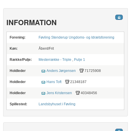
INFORMATION
Forening:
Føvling Stenderup Ungdoms- og Idrætsforening
Køn:
Åbent/Frit
Række/Pulje:
Mesterrække - Triple
,
Pulje 1
Holdleder
Anders Jørgensen
71725908
Holdleder
Hans Toft
21348187
Holdleder
Jens Kristensen
40348456
Spillested:
Landsbyhuset i Føvling