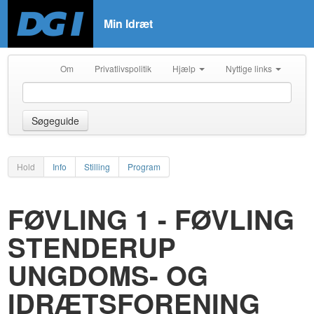
Min Idræt
Om
Privatlivspolitik
Hjælp
Nyttige links
Søgeguide
Hold
Info
Stilling
Program
FØVLING 1 - FØVLING
STENDERUP
UNGDOMS- OG
IDRÆTSFORENING