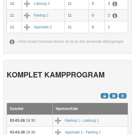
10.
Læborg 3
11
0
3
11.
Føvling 1
11
0
2
12.
Agerbæk 2
11
0
1
= Hold musen henover ikonet, for at se den anvendte stillingsregel
KOMPLET KAMPPROGRAM
Dato/tid
Hjemme/Ude
03-03-26
18:30
Føvling 1
-
Læborg 1
03-03-26
18:30
Agerbæk 1
-
Føvling 1