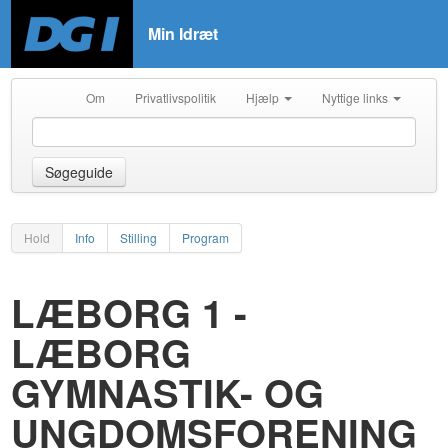
Min Idræt
Om
Privatlivspolitik
Hjælp
Nyttige links
Søgeguide
Hold
Info
Stilling
Program
LÆBORG 1 -
LÆBORG
GYMNASTIK- OG
UNGDOMSFORENING