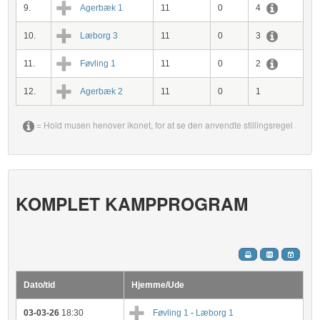
9.
Agerbæk 1
11
0
4
10.
Læborg 3
11
0
3
11.
Føvling 1
11
0
2
12.
Agerbæk 2
11
0
1
= Hold musen henover ikonet, for at se den anvendte stillingsregel
KOMPLET KAMPPROGRAM
Dato/tid
Hjemme/Ude
03-03-26
18:30
Føvling 1
-
Læborg 1