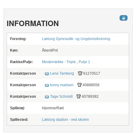
INFORMATION
Forening:
Læborg Gymnastik- og Ungdomsforening
Køn:
Åbent/Frit
Række/Pulje:
Mesterrække - Triple
,
Pulje 1
Kontaktperson
Lene Tamberg
61270517
Kontaktperson
tonny madsen
40888056
Kontaktperson
Tage Schmidt
40789382
Spilletøj:
Hjemme/Rød
Spillested:
Læborg stadion - ved skolen