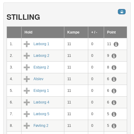
STILLING
Hold
Kampe
+ / -
Point
1.
Læborg 1
11
0
11
2.
Læborg 2
11
0
9
3.
Esbjerg 2
11
0
8
4.
Alslev
11
0
6
5.
Esbjerg 1
11
0
6
6.
Læborg 4
11
0
6
7.
Læborg 5
11
0
5
8.
Føvling 2
11
0
5