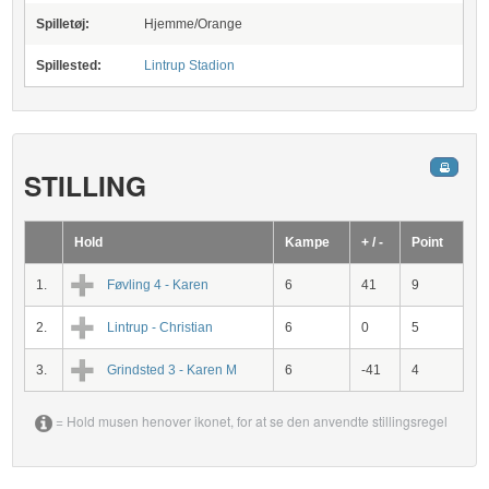
Spilletøj:
Hjemme/Orange
Spillested:
Lintrup Stadion
STILLING
Hold
Kampe
+ / -
Point
1.
Føvling 4 - Karen
6
41
9
2.
Lintrup - Christian
6
0
5
3.
Grindsted 3 - Karen M
6
-41
4
= Hold musen henover ikonet, for at se den anvendte stillingsregel