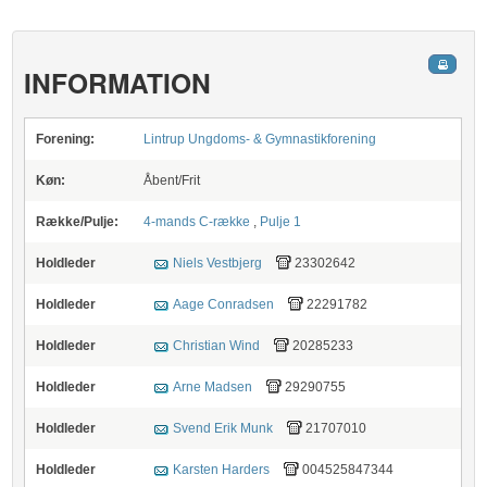
INFORMATION
Forening:
Lintrup Ungdoms- & Gymnastikforening
Køn:
Åbent/Frit
Række/Pulje:
4-mands C-række
,
Pulje 1
Holdleder
Niels Vestbjerg
23302642
Holdleder
Aage Conradsen
22291782
Holdleder
Christian Wind
20285233
Holdleder
Arne Madsen
29290755
Holdleder
Svend Erik Munk
21707010
Holdleder
Karsten Harders
004525847344