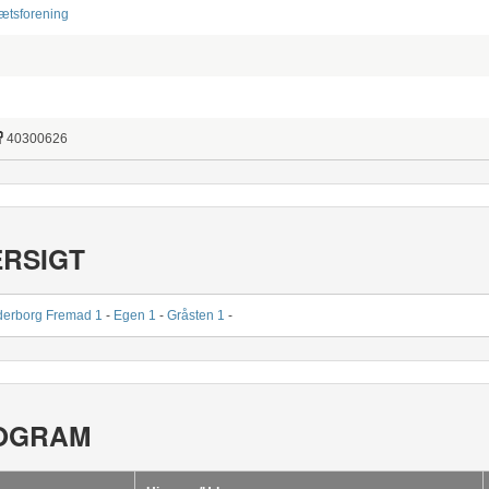
ætsforening
40300626
ERSIGT
erborg Fremad 1
-
Egen 1
-
Gråsten 1
-
OGRAM