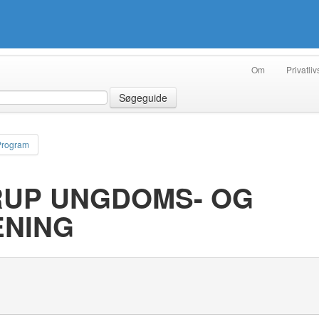
Om
Privatliv
Søgeguide
Program
RUP UNGDOMS- OG
ENING