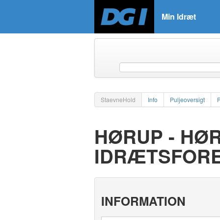
Min Idræt
StaevneHold
Info
Puljeoversigt
HØRUP - HØ
IDRÆTSFOR
INFORMATION