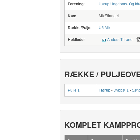
Forening:
Hørup Ungdoms- Og Idr
Køn:
Mix/Blandet
Række/Pulje:
U6 Mix
Holdleder
Anders Thrane
RÆKKE / PULJEOV
Pulje 1
Hørup
-
Dybbøl 1
-
Sønd
KOMPLET KAMPPR