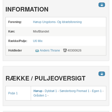
INFORMATION
Forening:
Hørup Ungdoms- Og Idrætsforening
Køn:
Mix/Blandet
Række/Pulje:
U6 Mix
Holdleder
Anders Thrane
40300626
RÆKKE / PULJEOVERSIGT
Hørup
-
Dybbøl 1
-
Sønderborg Fremad 1
-
Egen 1
-
Pulje 1
Gråsten 1
-