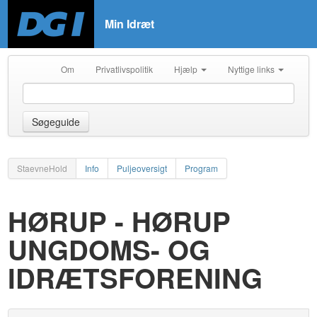
Min Idræt
Om
Privatlivspolitik
Hjælp
Nyttige links
Søgeguide
StaevneHold
Info
Puljeoversigt
Program
HØRUP - HØRUP
UNGDOMS- OG
IDRÆTSFORENING