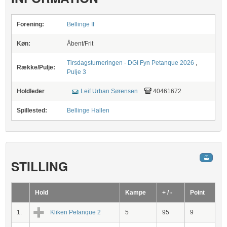
Forening:
Bellinge If
Køn:
Åbent/Frit
Tirsdagsturneringen - DGI Fyn Petanque 2026
,
Række/Pulje:
Pulje 3
Holdleder
Leif Urban Sørensen
40461672
Spillested:
Bellinge Hallen
STILLING
Hold
Kampe
+ / -
Point
1.
Kliken Petanque 2
5
95
9