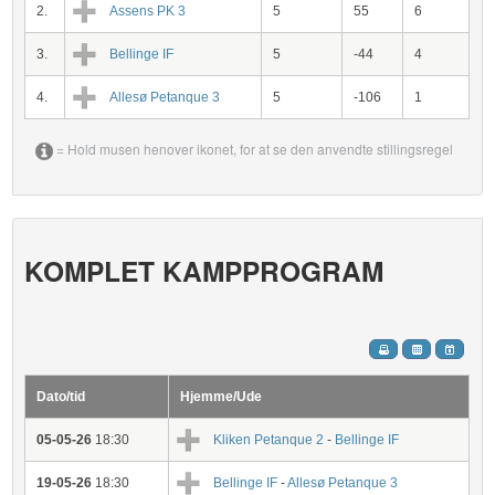
2.
Assens PK 3
5
55
6
3.
Bellinge IF
5
-44
4
4.
Allesø Petanque 3
5
-106
1
= Hold musen henover ikonet, for at se den anvendte stillingsregel
KOMPLET KAMPPROGRAM
Dato/tid
Hjemme/Ude
05-05-26
18:30
Kliken Petanque 2
-
Bellinge IF
19-05-26
18:30
Bellinge IF
-
Allesø Petanque 3