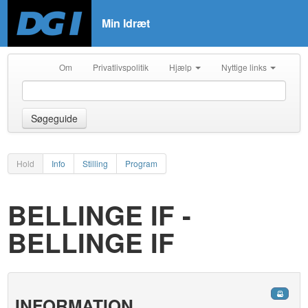
Min Idræt
Om
Privatlivspolitik
Hjælp
Nyttige links
Søgeguide
Hold
Info
Stilling
Program
BELLINGE IF -
BELLINGE IF
INFORMATION