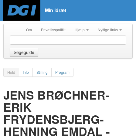
Min Idræt
Om
Privatlivspolitik
Hjælp
Nyttige links
Søgeguide
Hold
Info
Stilling
Program
JENS BRØCHNER-
ERIK
FRYDENSBJERG-
HENNING EMDAL -