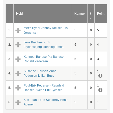
+
Hold
Kampe
/
Point
-
Mette Hybel-Johnny Nielsen-Lis
1.
5
0
5
Jørgensen
Jens Brøchner-Erik
2.
5
0
4
Frydensbjerg-Henning Emdal
Kenneth Bangsø-Pia Bangsø-
3.
5
0
3
Ronald Pedersen
Susanne Klausen-Anne
1
4.
5
0
Pedersen-Lillian Buss
Poul-Erik Pedersen-Ragnhild
1
5.
5
0
Hansen-Svend Erik Tychsen
Kim Loan-Ebbe Sønderby-Bente
6.
5
0
1
Auener