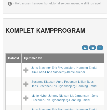
= Hold musen henover ikonet, for at se den anvendte stillingsregel
KOMPLET KAMPPROGRAM
Dato/tid
Hjemme/Ude
Jens Brøchner-Erik Frydensbjerg-Henning Emdal
-
Kim Loan-Ebbe Sønderby-Bente Auener
Susanne Klausen-Anne Pedersen-Lillian Buss
-
Jens Brøchner-Erik Frydensbjerg-Henning Emdal
Mette Hybel-Johnny Nielsen-Lis Jørgensen
-
Jens
Brøchner-Erik Frydensbjerg-Henning Emdal
Jens Brøchner-Erik Frydensbjerg-Henning Emdal
-