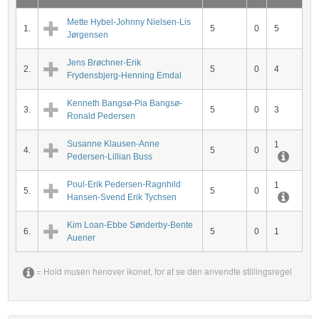
Mette Hybel-Johnny Nielsen-Lis
1.
5
0
5
Jørgensen
Jens Brøchner-Erik
2.
5
0
4
Frydensbjerg-Henning Emdal
Kenneth Bangsø-Pia Bangsø-
3.
5
0
3
Ronald Pedersen
Susanne Klausen-Anne
1
4.
5
0
Pedersen-Lillian Buss
Poul-Erik Pedersen-Ragnhild
1
5.
5
0
Hansen-Svend Erik Tychsen
Kim Loan-Ebbe Sønderby-Bente
6.
5
0
1
Auener
= Hold musen henover ikonet, for at se den anvendte stillingsregel