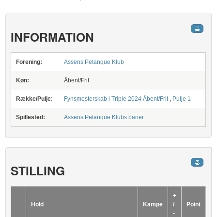
INFORMATION
Forening:
Assens Petanque Klub
Køn:
Åbent/Frit
Række/Pulje:
Fynsmesterskab i Triple 2024 Åbent/Frit
,
Pulje 1
Spillested:
Assens Petanque Klubs baner
STILLING
+
Hold
Kampe
/
Point
-