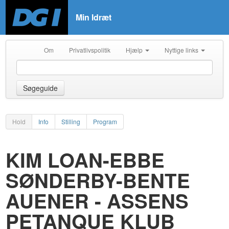
Min Idræt
Om
Privatlivspolitik
Hjælp
Nyttige links
Søgeguide
Hold
Info
Stilling
Program
KIM LOAN-EBBE
SØNDERBY-BENTE
AUENER - ASSENS
PETANQUE KLUB