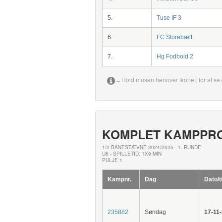
5.
Tuse IF 3
6.
FC Storebælt
7.
Hg Fodbold 2
= Hold musen henover ikonet, for at se 
KOMPLET KAMPPR
1/2 BANESTÆVNE 2024/2025 - 1. RUNDE
U6 - SPILLETID: 1X9 MIN
PULJE 1
Kampnr.
Dag
Dato/t
235882
Søndag
17-11