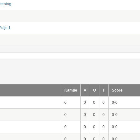
orening
Pulje 1
Kampe
V
U
T
Score
0
0
0
0
0-0
0
0
0
0
0-0
0
0
0
0
0-0
0
0
0
0
0-0