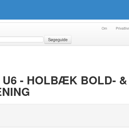
Om
Privatliv
Søgeguide
U6 - HOLBÆK BOLD- &
ENING