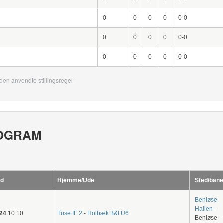
0
0
0
0
0-0
0
0
0
0
0-0
0
0
0
0
0-0
den anvendte stillingsregel
OGRAM
id
Hjemme/Ude
Sted/bane
Benløse
Hallen
-
-24
10:10
Tuse IF 2
-
Holbæk B&I U6
Benløse -