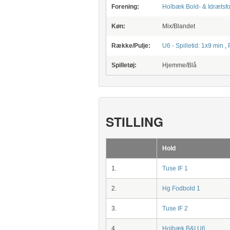
Forening:
Holbæk Bold- & Idrætsf
Køn:
Mix/Blandet
Række/Pulje:
U6 - Spilletid: 1x9 min
,
Spilletøj:
Hjemme/Blå
STILLING
Hold
1.
Tuse IF 1
2.
Hg Fodbold 1
3.
Tuse IF 2
4.
Holbæk B&I U6