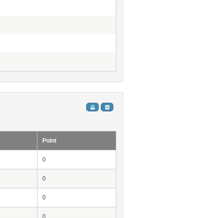
Point
0
0
0
0