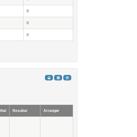
0
0
0
/hal
Resultat
Arrangør