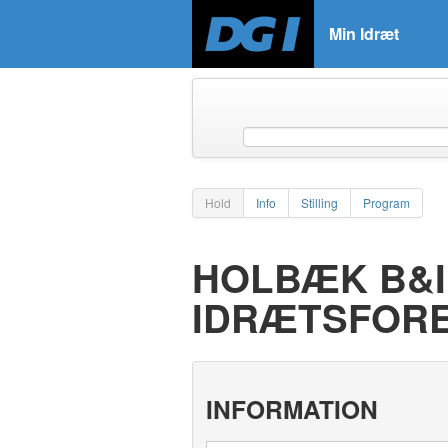
Min Idræt
Hold
Info
Stilling
Program
HOLBÆK B&I 
IDRÆTSFOR
INFORMATION