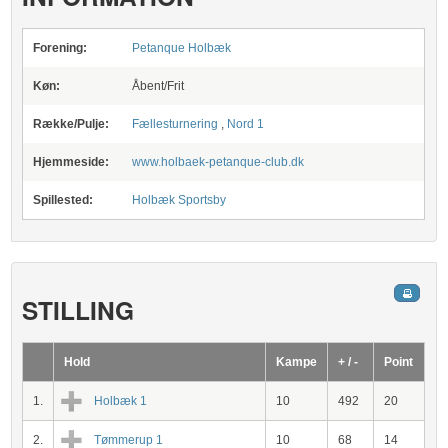
Forening:
Petanque Holbæk
Køn:
Åbent/Frit
Række/Pulje:
Fællesturnering
,
Nord 1
Hjemmeside:
www.holbaek-petanque-club.dk
Spillested:
Holbæk Sportsby
STILLING
Hold
Kampe
+ / -
Point
1.
Holbæk 1
10
492
20
2.
Tømmerup 1
10
68
14