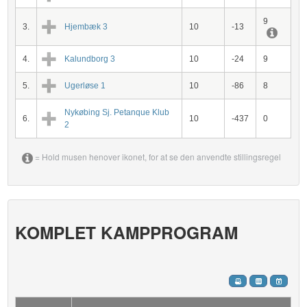
9
3.
Hjembæk 3
10
-13
4.
Kalundborg 3
10
-24
9
5.
Ugerløse 1
10
-86
8
Nykøbing Sj. Petanque Klub
6.
10
-437
0
2
= Hold musen henover ikonet, for at se den anvendte stillingsregel
KOMPLET KAMPPROGRAM