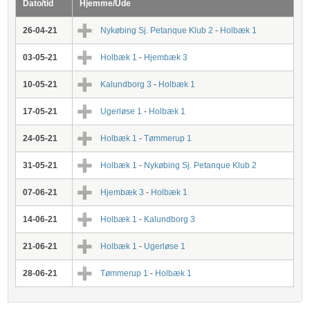
Dato/tid
Hjemme/Ude
26-04-21
Nykøbing Sj. Petanque Klub 2
-
Holbæk 1
03-05-21
Holbæk 1
-
Hjembæk 3
10-05-21
Kalundborg 3
-
Holbæk 1
17-05-21
Ugerløse 1
-
Holbæk 1
24-05-21
Holbæk 1
-
Tømmerup 1
31-05-21
Holbæk 1
-
Nykøbing Sj. Petanque Klub 2
07-06-21
Hjembæk 3
-
Holbæk 1
14-06-21
Holbæk 1
-
Kalundborg 3
21-06-21
Holbæk 1
-
Ugerløse 1
28-06-21
Tømmerup 1
-
Holbæk 1