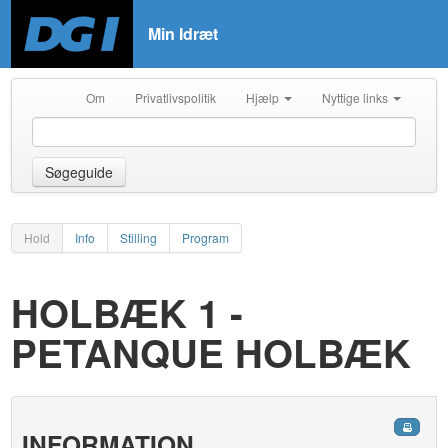
Min Idræt
Om
Privatlivspolitik
Hjælp
Nyttige links
Søgeguide
Hold
Info
Stilling
Program
HOLBÆK 1 -
PETANQUE HOLBÆK
INFORMATION