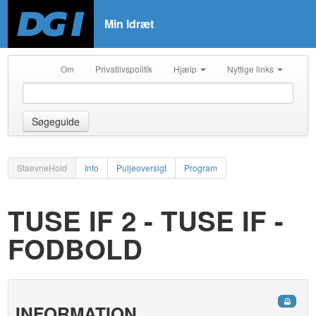
Min Idræt
Om
Privatlivspolitik
Hjælp
Nyttige links
Søgeguide
StaevneHold
Info
Puljeoversigt
Program
TUSE IF 2 - TUSE IF -
FODBOLD
INFORMATION