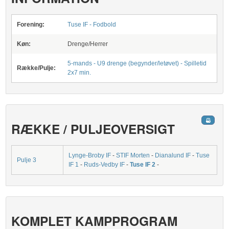
Forening:
Tuse IF - Fodbold
Køn:
Drenge/Herrer
5-mands - U9 drenge (begynder/letøvet) - Spilletid
Række/Pulje:
2x7 min.
RÆKKE / PULJEOVERSIGT
Lynge-Broby IF
-
STIF Morten
-
Dianalund IF
-
Tuse
Pulje 3
IF 1
-
Ruds-Vedby IF
-
Tuse IF 2
-
KOMPLET KAMPPROGRAM