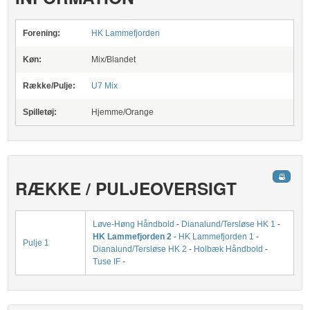
Forening:
HK Lammefjorden
Køn:
Mix/Blandet
Række/Pulje:
U7 Mix
Spilletøj:
Hjemme/Orange
RÆKKE / PULJEOVERSIGT
Løve-Høng Håndbold
-
Dianalund/Tersløse HK 1
-
HK Lammefjorden 2
-
HK Lammefjorden 1
-
Pulje 1
Dianalund/Tersløse HK 2
-
Holbæk Håndbold
-
Tuse IF
-