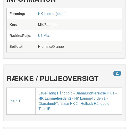
Forening:
HK Lammefjorden
Køn:
Mix/Blandet
Række/Pulje:
U7 Mix
Spilletøj:
Hjemme/Orange
RÆKKE / PULJEOVERSIGT
Løve-Høng Håndbold
-
Dianalund/Tersløse HK 1
-
HK Lammefjorden 2
-
HK Lammefjorden 1
-
Pulje 1
Dianalund/Tersløse HK 2
-
Holbæk Håndbold
-
Tuse IF
-