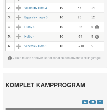
2.
Vetterslev Høm 3
10
47
14
3.
Eggeslevmagle 5
10
25
12
4.
Hulby 6
10
-86
5
5.
Hulby 4
10
-74
5
6.
Vetterslev Høm 1
10
-210
5
= Hold musen henover ikonet, for at se den anvendte stillingsregel
KOMPLET KAMPPROGRAM