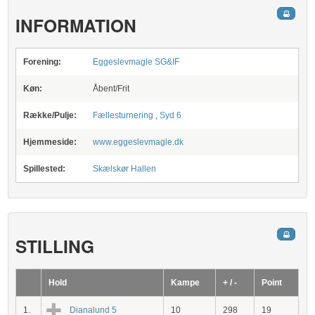
INFORMATION
Forening:
Eggeslevmagle SG&IF
Køn:
Åbent/Frit
Række/Pulje:
Fællesturnering
,
Syd 6
Hjemmeside:
www.eggeslevmagle.dk
Spillested:
Skælskør Hallen
STILLING
Hold
Kampe
+ / -
Point
1.
Dianalund 5
10
298
19